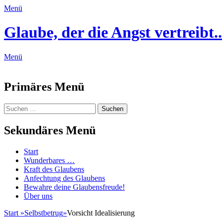
Menü
Glaube, der die Angst vertreibt..
Menü
Feed
Primäres Menü
Zum
Suchen
Suchen
Inhalt
nach:
springen
Sekundäres Menü
Zum
Start
Inhalt
Wunderbares …
springen
Kraft des Glaubens
Anfechtung des Glaubens
Bewahre deine Glaubensfreude!
Über uns
Start
»
Selbstbetrug
»
Vorsicht Idealisierung