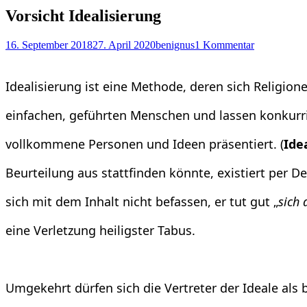
Vorsicht Idealisierung
Posted
Autor
16. September 2018
27. April 2020
benignus
1 Kommentar
on
Idealisierung ist eine Methode, deren sich Religio
einfachen,
geführten Menschen und lassen konkurrie
vollkommene Personen und Ideen präsentiert. (
Ide
Beurteilung aus stattfinden könnte, existiert per D
sich mit dem Inhalt nicht befassen, er tut gut „
sich 
eine Verletzung heiligster Tabus.
Umgekehrt dürfen sich die Vertreter der Ideale al