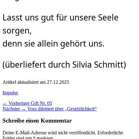
Lasst uns gut für unsere Seele
sorgen,
denn sie allein gehört uns.
(überliefert durch Silvia Schmitt)
Artikel aktualisiert am 27.12.2025
Kategorien
Impulse
Beitragsnavigation
Vorheriger
← Vorheriger
Gift Nr. 05
Nächster
Beitrag:
Nächster →
Voss dilettiert über „Gesetzlichkeit“
Beitrag:
Schreibe einen Kommentar
Deine E-Mail-Adresse wird nicht veröffentlicht.
Erforderliche
Felder sind mit
*
markiert