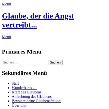
Menü
Glaube, der die Angst
vertreibt...
Menü
Feed
Primäres Menü
Zum
Suchen
Suchen
Inhalt
nach:
springen
Sekundäres Menü
Zum
Start
Inhalt
Wunderbares …
springen
Kraft des Glaubens
Anfechtung des Glaubens
Bewahre deine Glaubensfreude!
Über uns