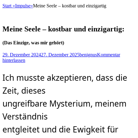
Start
»
Impulse
»
Meine Seele – kostbar und einzigartig
Meine Seele – kostbar und einzigartig:
(Das Einzige, was mir gehört)
Posted
Autor
29. Dezember 2024
27. Dezember 2025
benignus
Kommentar
on
hinterlassen
Ich musste akzeptieren, dass die
Zeit, dieses
ungreifbare Mysterium, meinem
Verständnis
entgleitet und die Ewigkeit für