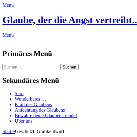
Menü
Glaube, der die Angst vertreibt..
Menü
Feed
Primäres Menü
Zum
Suchen
Suchen
Inhalt
nach:
springen
Sekundäres Menü
Zum
Start
Inhalt
Wunderbares …
springen
Kraft des Glaubens
Anfechtung des Glaubens
Bewahre deine Glaubensfreude!
Über uns
Start
»
Geschützt: Grafikentwurf