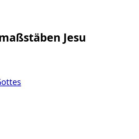
smaßstäben Jesu
Gottes