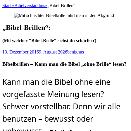
Start
»
Bibelverständnis
»
„Bibel-Brillen“
„Bibel-Brillen“:
(Mit welcher "Bibel-Brille" siehst du schärfer?)
Posted
Autor
13. Dezember 2016
9. August 2026
benignus
on
Bibelbrillen – Kann man die Bibel „ohne Brille“ lesen?
Kann man die Bibel ohne eine
vorgefasste Meinung lesen?
Schwer vorstellbar. Denn wir alle
benutzen – bewusst oder