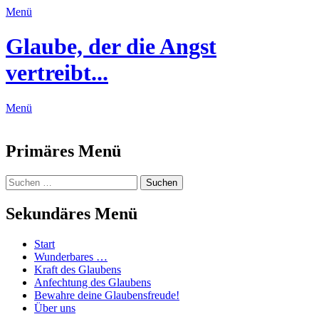
Menü
Glaube, der die Angst
vertreibt...
Menü
Feed
Primäres Menü
Zum
Suchen
Suchen
Inhalt
nach:
springen
Sekundäres Menü
Zum
Start
Inhalt
Wunderbares …
springen
Kraft des Glaubens
Anfechtung des Glaubens
Bewahre deine Glaubensfreude!
Über uns