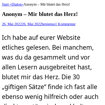
Start
»
Dialog
»
Anonym – Mir blutet das Herz!
Anonym – Mir blutet das Herz!
Posted
Autor
26. Mai 2022
26. Mai 2022
benignus
1 Kommentar
on
Ich habe auf eurer Website
etliches gelesen. Bei manchem,
was du da gesammelt und vor
allen Lesern ausgebreitet hast,
blutet mir das Herz. Die 30
„giftigen Sätze“ finde ich fast alle
ebenso wenig hilfreich oder auch