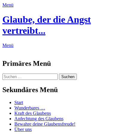
Menü
Glaube, der die Angst
vertreibt...
Menü
Feed
Primäres Menü
Zum
Suchen
Suchen
Inhalt
nach:
springen
Sekundäres Menü
Zum
Start
Inhalt
Wunderbares …
springen
Kraft des Glaubens
Anfechtung des Glaubens
Bewahre deine Glaubensfreude!
Über uns