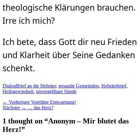
theologische Klärungen brauchen.
Irre ich mich?
Ich bete, dass Gott dir neu Frieden
und Klarheit über Seine Gedanken
schenkt.
Kategorien
Schlagworte
Dialog
Brief an die Hebräer
,
gesunde Gemeinden
,
Hebräerbrief
,
Heilsgewissheit
,
unvergebbare Sünde
Beitragsnavigation
Vorheriger
← Vorheriger
Voreilige Entwarnung!
Nächster
Beitrag:
Nächster →
… das Herz?
Beitrag:
1 thought on “Anonym – Mir blutet das
Herz!”