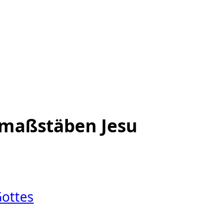
smaßstäben Jesu
Gottes