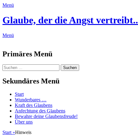
Menü
Glaube, der die Angst vertreibt..
Menü
Feed
Primäres Menü
Zum
Suchen
Suchen
Inhalt
nach:
springen
Sekundäres Menü
Zum
Start
Inhalt
Wunderbares …
springen
Kraft des Glaubens
Anfechtung des Glaubens
Bewahre deine Glaubensfreude!
Über uns
Start
»
Hinweis