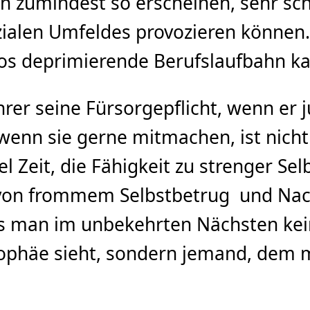
n zumindest so erscheinen, sehr sch
ialen Umfeldes provozieren können.
los deprimierende Berufslaufbahn ka
rer seine Fürsorgepflicht, wenn er 
enn sie gerne mitmachen, ist nicht g
l Zeit, die Fähigkeit zu strenger Se
on frommem Selbstbetrug und Nachp
s man im unbekehrten Nächsten kein
rophäe sieht, sondern jemand, dem m