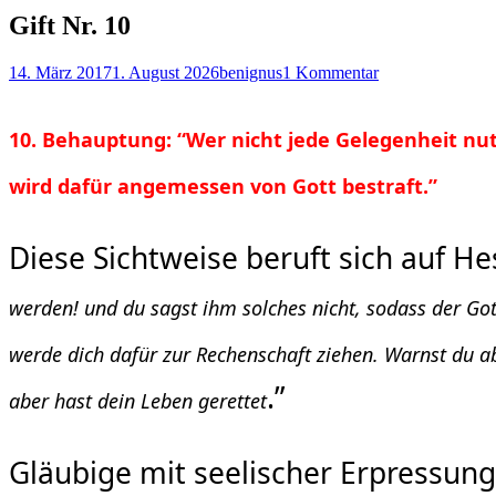
Gift Nr. 10
Posted
Autor
14. März 2017
1. August 2026
benignus
1 Kommentar
on
10. Behauptung: “Wer nicht jede Gelegenheit nu
wird dafür angemessen von Gott bestraft.”
Diese Sichtweise beruft sich auf Hes
werden! und du sagst ihm solches nicht, sodass der Gott
werde dich dafür zur Rechenschaft ziehen. Warnst du a
.”
aber hast dein Leben gerettet
Gläubige mit seelischer Erpressung