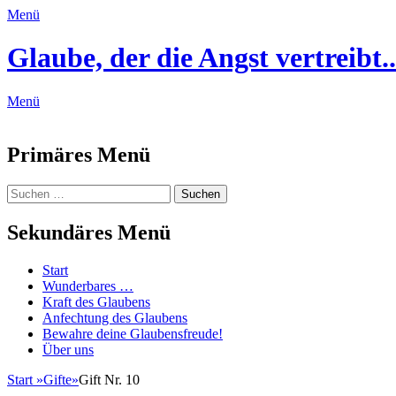
Menü
Glaube, der die Angst vertreibt..
Menü
Feed
Primäres Menü
Zum
Suchen
Suchen
Inhalt
nach:
springen
Sekundäres Menü
Zum
Start
Inhalt
Wunderbares …
springen
Kraft des Glaubens
Anfechtung des Glaubens
Bewahre deine Glaubensfreude!
Über uns
Start
»
Gifte
»
Gift Nr. 10