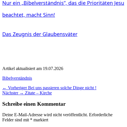
Nur ein „Bibelverständnis“, das die Prioritäten Jesu
beachtet, macht Sinn!
Das Zeugnis der Glaubensväter
Artikel aktualisiert am 19.07.2026
Kategorien
Bibelverständnis
Beitragsnavigation
Vorheriger
← Vorheriger
Bei uns passieren solche Dinge nicht !
Nächster
Beitrag:
Nächster →
Zitate – Kirche
Beitrag:
Schreibe einen Kommentar
Deine E-Mail-Adresse wird nicht veröffentlicht.
Erforderliche
Felder sind mit
*
markiert