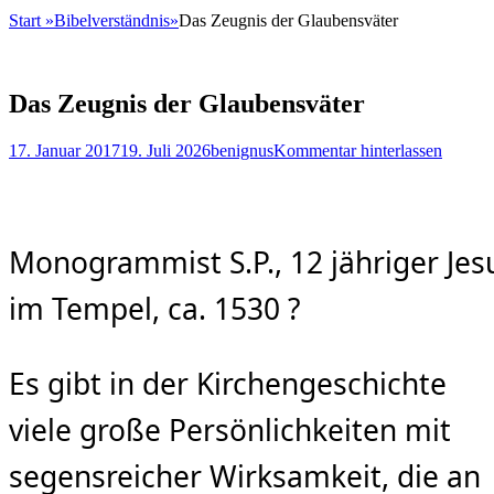
Start
»
Bibelverständnis
»
Das Zeugnis der Glaubensväter
Das Zeugnis der Glaubensväter
Posted
Autor
17. Januar 2017
19. Juli 2026
benignus
Kommentar hinterlassen
on
Monogrammist S.P., 12 jähriger Jes
im Tempel, ca. 1530 ?
Es gibt in der Kirchengeschichte
viele große Persönlichkeiten mit
segensreicher Wirksamkeit, die an