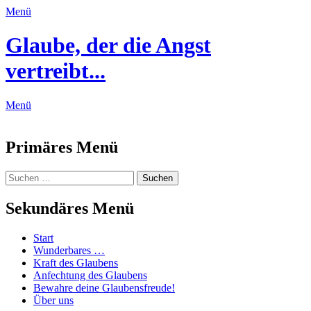
Menü
Glaube, der die Angst
vertreibt...
Menü
Feed
Primäres Menü
Zum
Suchen
Suchen
Inhalt
nach:
springen
Sekundäres Menü
Zum
Start
Inhalt
Wunderbares …
springen
Kraft des Glaubens
Anfechtung des Glaubens
Bewahre deine Glaubensfreude!
Über uns