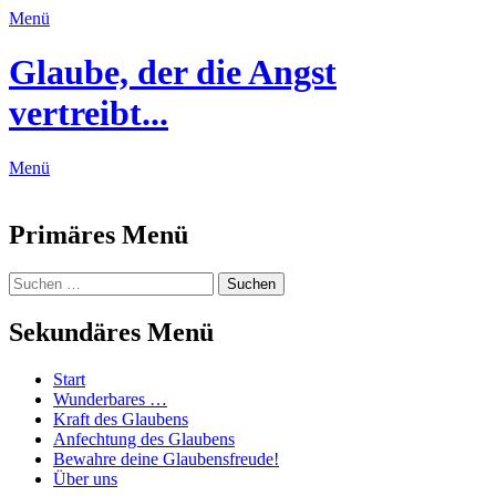
Menü
Glaube, der die Angst
vertreibt...
Menü
Feed
Primäres Menü
Zum
Suchen
Suchen
Inhalt
nach:
springen
Sekundäres Menü
Zum
Start
Inhalt
Wunderbares …
springen
Kraft des Glaubens
Anfechtung des Glaubens
Bewahre deine Glaubensfreude!
Über uns