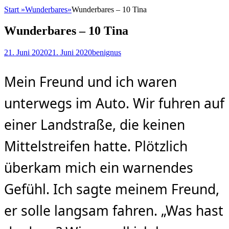
Start
»
Wunderbares
»
Wunderbares – 10 Tina
Wunderbares – 10 Tina
Posted
Autor
21. Juni 2020
21. Juni 2020
benignus
on
Mein Freund und ich waren
unterwegs im Auto. Wir fuhren auf
einer Landstraße, die keinen
Mittelstreifen hatte. Plötzlich
überkam mich ein warnendes
Gefühl. Ich sagte meinem Freund,
er solle langsam fahren. „Was hast