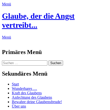
Menü
Glaube, der die Angst
vertreibt...
Menü
Feed
Primäres Menü
Zum
Suchen
Suchen
Inhalt
nach:
springen
Sekundäres Menü
Zum
Start
Inhalt
Wunderbares …
springen
Kraft des Glaubens
Anfechtung des Glaubens
Bewahre deine Glaubensfreude!
Über uns