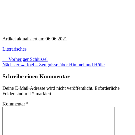
Artikel aktualisiert am 06.06.2021
Kategorien
Literarisches
Beitragsnavigation
Vorheriger
← Vorheriger
Schlüssel
Nächster
Beitrag:
Nächster →
Joel – Zeugnisse über Himmel und Hölle
Beitrag:
Schreibe einen Kommentar
Deine E-Mail-Adresse wird nicht veröffentlicht.
Erforderliche
Felder sind mit
*
markiert
Kommentar
*