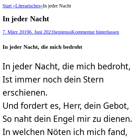
Start
»
Literarisches
»
In jeder Nacht
In jeder Nacht
Posted
Autor
7. März 2019
6. Juni 2021
benignus
Kommentar hinterlassen
on
In jeder Nacht, die mich bedroht
In jeder Nacht, die mich bedroht,
Ist immer noch dein Stern
erschienen.
Und fordert es, Herr, dein Gebot,
So naht dein Engel mir zu dienen.
In welchen Nöten ich mich fand,