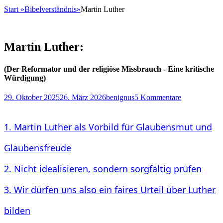
Start
»
Bibelverständnis
»
Martin Luther
Martin Luther:
(Der Reformator und der religiöse Missbrauch - Eine kritische
Würdigung)
Posted
Autor
29. Oktober 2025
26. März 2026
benignus
5 Kommentare
on
1. Martin Luther als Vorbild für Glaubensmut und
Glaubensfreude
2. Nicht idealisieren, sondern sorgfältig prüfen
3. Wir dürfen uns also ein faires Urteil über Luther
bilden