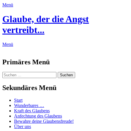
Menü
Glaube, der die Angst
vertreibt...
Menü
Feed
Primäres Menü
Zum
Suchen
Suchen
Inhalt
nach:
springen
Sekundäres Menü
Zum
Start
Inhalt
Wunderbares …
springen
Kraft des Glaubens
Anfechtung des Glaubens
Bewahre deine Glaubensfreude!
Über uns