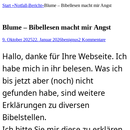
Start
»
Notfall-Bericht
»
Blume – Bibellesen macht mir Angst
Blume – Bibellesen macht mir Angst
Posted
Autor
9. Oktober 2025
22. Januar 2026
benignus
2 Kommentare
on
Hallo, danke für Ihre Webseite. Ich
habe mich in ihr belesen. Was ich
bis jetzt aber (noch) nicht
gefunden habe, sind weitere
Erklärungen zu diversen
Bibelstellen.
Ich bitte Sie mir diese zu erklären,