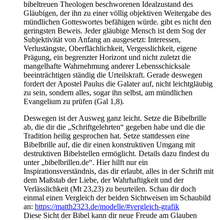
bibeltreuen Theologen beschworenen Idealzustand des
Gläubigen, der ihn zu einer völlig objektiven Weitergabe des
mündlichen Gotteswortes befähigen würde. gibt es nicht den
geringsten Beweis. Jeder gläubige Mensch ist dem Sog der
Subjektivität von Anfang an ausgesetzt: Interessen,
Verlustängste, Oberflächlichkeit, Vergesslichkeit, eigene
Prägung, ein begrenzter Horizont und nicht zuletzt die
mangelhafte Wahrnehmung anderer Lebensschicksale
beeinträchtigen ständig die Urteilskraft. Gerade deswegen
fordert der Apostel Paulus die Galater auf, nicht leichtgläubig
zu sein, sondern alles, sogar ihn selbst, am mündlichen
Evangelium zu prüfen (Gal 1,8).
Deswegen ist der Ausweg ganz leicht. Setze die Bibelbrille
ab, die dir die „Schriftgelehrten“ gegeben habe und die die
Tradition heilig gesprochen hat. Setze stattdessen eine
Bibelbrille auf, die dir einen konstruktiven Umgang mit
destruktiven Bibelstellen ermöglicht. Details dazu findest du
unter „bibelbrillen.de“. Hier hilft nur ein
Inspirationsverständnis, das dir erlaubt, alles in der Schrift mit
dem Maßstab der Liebe, der Wahrhaftigkeit und der
Verlässlichkeit (Mt 23,23) zu beurteilen. Schau dir doch
einmal einen Vergleich der beiden Sichtweisen im Schaubild
an:
https://matth2323.de/modelle/#vergleich-grafik
Diese Sicht der Bibel kann dir neue Freude am Glauben