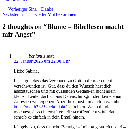
Beitragsnavigation
Vorheriger
← Vorheriger
Sina – Danke
Nächster
Beitrag:
Nächster →
L. – wieder Mut bekommen
Beitrag:
2 thoughts on “Blume – Bibellesen macht
mir Angst”
benignus
sagt:
22. Januar 2026 um 22:38 Uhr
Liebe Sabine,
Es ist gut, dass das Vertrauen zu Gott in dir noch nicht
verschwunden ist. Gut, dass du den Wunsch hast dich
auszutauschen und mit quälenden Gedanken nicht allein
bleibst. Leider darf ich aus Datenschutzgründen keine email-
Adressen weitergeben. Aber du kannst mir auch privat über
https://matth2323.de/kontakt/
schreiben. Wenn du nicht
möchtest, dass ein email von dir veröffentlicht wird, dann
schreib es einfach in dein Email hinein.
Ich gebe zu, dass manche Beiträge sehr lang geworden sind –