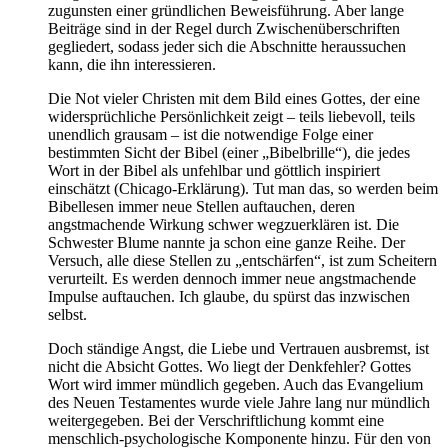
zugunsten einer gründlichen Beweisführung. Aber lange
Beiträge sind in der Regel durch Zwischenüberschriften
gegliedert, sodass jeder sich die Abschnitte heraussuchen
kann, die ihn interessieren.
Die Not vieler Christen mit dem Bild eines Gottes, der eine
widersprüchliche Persönlichkeit zeigt – teils liebevoll, teils
unendlich grausam – ist die notwendige Folge einer
bestimmten Sicht der Bibel (einer „Bibelbrille“), die jedes
Wort in der Bibel als unfehlbar und göttlich inspiriert
einschätzt (Chicago-Erklärung). Tut man das, so werden beim
Bibellesen immer neue Stellen auftauchen, deren
angstmachende Wirkung schwer wegzuerklären ist. Die
Schwester Blume nannte ja schon eine ganze Reihe. Der
Versuch, alle diese Stellen zu „entschärfen“, ist zum Scheitern
verurteilt. Es werden dennoch immer neue angstmachende
Impulse auftauchen. Ich glaube, du spürst das inzwischen
selbst.
Doch ständige Angst, die Liebe und Vertrauen ausbremst, ist
nicht die Absicht Gottes. Wo liegt der Denkfehler? Gottes
Wort wird immer mündlich gegeben. Auch das Evangelium
des Neuen Testamentes wurde viele Jahre lang nur mündlich
weitergegeben. Bei der Verschriftlichung kommt eine
menschlich-psychologische Komponente hinzu. Für den von