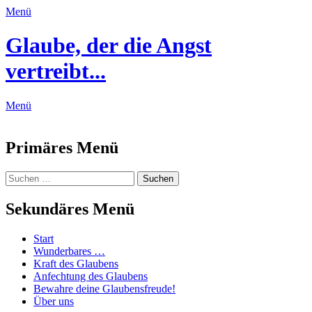
Menü
Glaube, der die Angst
vertreibt...
Menü
Feed
Primäres Menü
Zum
Suchen
Suchen
Inhalt
nach:
springen
Sekundäres Menü
Zum
Start
Inhalt
Wunderbares …
springen
Kraft des Glaubens
Anfechtung des Glaubens
Bewahre deine Glaubensfreude!
Über uns