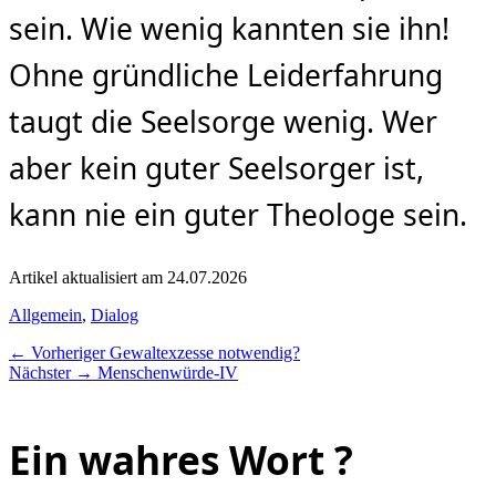
sein. Wie wenig kannten sie ihn!
Ohne gründliche Leiderfahrung
taugt die Seelsorge wenig. Wer
aber kein guter Seelsorger ist,
kann nie ein guter Theologe sein.
Artikel aktualisiert am 24.07.2026
Kategorien
Allgemein
,
Dialog
Beitragsnavigation
Vorheriger
← Vorheriger
Gewaltexzesse notwendig?
Nächster
Beitrag:
Nächster →
Menschenwürde-IV
Beitrag:
Ein wahres Wort ?