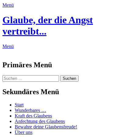
Menü
Glaube, der die Angst
vertreibt...
Menü
Feed
Primäres Menü
Zum
Suchen
Suchen
Inhalt
nach:
springen
Sekundäres Menü
Zum
Start
Inhalt
Wunderbares …
springen
Kraft des Glaubens
Anfechtung des Glaubens
Bewahre deine Glaubensfreude!
Über uns