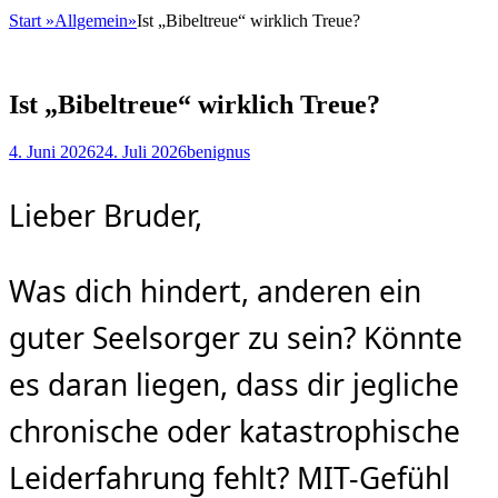
Start
»
Allgemein
»
Ist „Bibeltreue“ wirklich Treue?
Ist „Bibeltreue“ wirklich Treue?
Posted
Autor
4. Juni 2026
24. Juli 2026
benignus
on
Lieber Bruder,
Was dich hindert, anderen ein
guter Seelsorger zu sein? Könnte
es daran liegen, dass dir jegliche
chronische oder katastrophische
Leiderfahrung fehlt? MIT-Gefühl