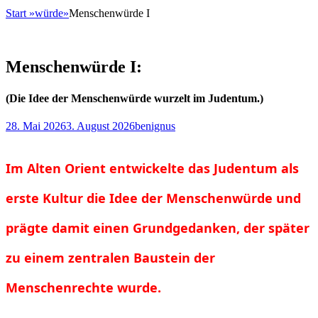
Start
»
würde
»
Menschenwürde I
Menschenwürde I:
(Die Idee der Menschenwürde wurzelt im Judentum.)
Posted
Autor
28. Mai 2026
3. August 2026
benignus
on
Im Alten Orient entwickelte das Judentum als
erste Kultur die Idee der Menschenwürde und
prägte damit einen Grundgedanken, der später
zu einem zentralen Baustein der
Menschenrechte wurde.