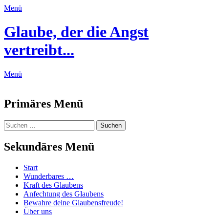
Menü
Glaube, der die Angst
vertreibt...
Menü
Feed
Primäres Menü
Zum
Suchen
Suchen
Inhalt
nach:
springen
Sekundäres Menü
Zum
Start
Inhalt
Wunderbares …
springen
Kraft des Glaubens
Anfechtung des Glaubens
Bewahre deine Glaubensfreude!
Über uns