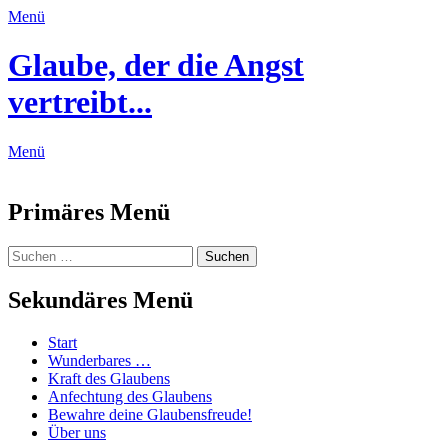
Menü
Glaube, der die Angst
vertreibt...
Menü
Feed
Primäres Menü
Zum
Suchen
Suchen
Inhalt
nach:
springen
Sekundäres Menü
Zum
Start
Inhalt
Wunderbares …
springen
Kraft des Glaubens
Anfechtung des Glaubens
Bewahre deine Glaubensfreude!
Über uns