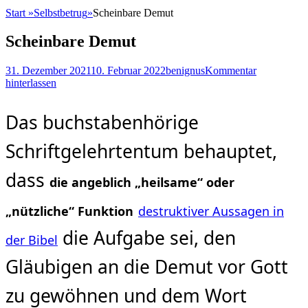
Start
»
Selbstbetrug
»
Scheinbare Demut
Scheinbare Demut
Posted
Autor
31. Dezember 2021
10. Februar 2022
benignus
Kommentar
on
hinterlassen
Das buchstabenhörige
Schriftgelehrtentum behauptet,
dass
die angeblich „heilsame“ oder
„nützliche“ Funktion
destruktiver Aussagen in
die Aufgabe sei, den
der Bibel
Gläubigen an die Demut vor Gott
zu gewöhnen und dem Wort