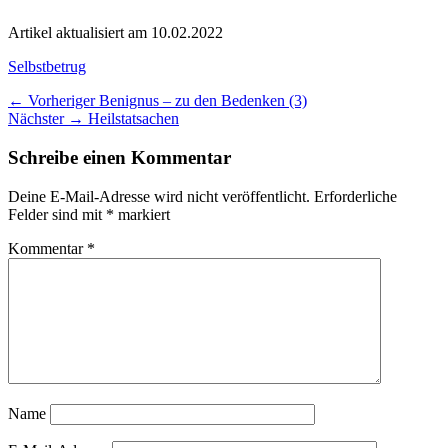
Artikel aktualisiert am 10.02.2022
Kategorien
Selbstbetrug
Beitragsnavigation
Vorheriger
← Vorheriger
Benignus – zu den Bedenken (3)
Nächster
Beitrag:
Nächster →
Heilstatsachen
Beitrag:
Schreibe einen Kommentar
Deine E-Mail-Adresse wird nicht veröffentlicht.
Erforderliche
Felder sind mit
*
markiert
Kommentar
*
Name