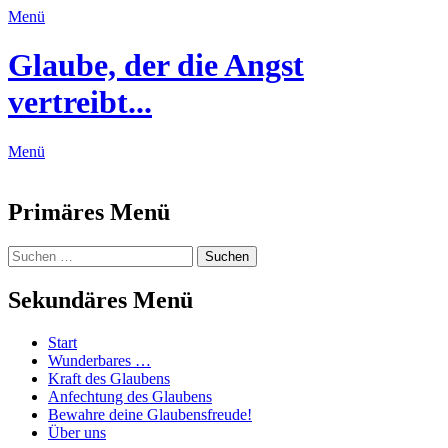
Menü
Glaube, der die Angst
vertreibt...
Menü
Feed
Primäres Menü
Zum
Suchen
Suchen
Inhalt
nach:
springen
Sekundäres Menü
Zum
Start
Inhalt
Wunderbares …
springen
Kraft des Glaubens
Anfechtung des Glaubens
Bewahre deine Glaubensfreude!
Über uns