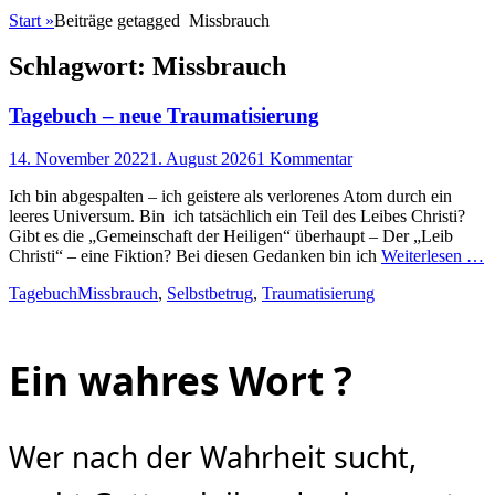
Start
»
Beiträge getagged
Missbrauch
Schlagwort:
Missbrauch
Tagebuch – neue Traumatisierung
Posted
14. November 2022
1. August 2026
1 Kommentar
on
Ich bin abgespalten – ich geistere als verlorenes Atom durch ein
leeres Universum. Bin ich tatsächlich ein Teil des Leibes Christi?
Gibt es die „Gemeinschaft der Heiligen“ überhaupt – Der „Leib
Christi“ – eine Fiktion? Bei diesen Gedanken bin ich
Weiterlesen …
Kategorien
Schlagworte
Tagebuch
Missbrauch
,
Selbstbetrug
,
Traumatisierung
Ein wahres Wort ?
Wer nach der Wahrheit sucht,