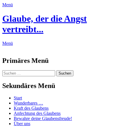
Menü
Glaube, der die Angst
vertreibt...
Menü
Feed
Primäres Menü
Zum
Suchen
Suchen
Inhalt
nach:
springen
Sekundäres Menü
Zum
Start
Inhalt
Wunderbares …
springen
Kraft des Glaubens
Anfechtung des Glaubens
Bewahre deine Glaubensfreude!
Über uns