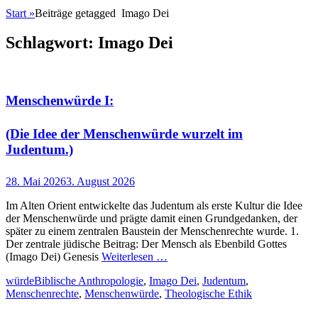
Start
»
Beiträge getagged
Imago Dei
Schlagwort:
Imago Dei
Menschenwürde I:
(Die Idee der Menschenwürde wurzelt im
Judentum.)
Posted
28. Mai 2026
3. August 2026
on
Im Alten Orient entwickelte das Judentum als erste Kultur die Idee
der Menschenwürde und prägte damit einen Grundgedanken, der
später zu einem zentralen Baustein der Menschenrechte wurde. 1.
Der zentrale jüdische Beitrag: Der Mensch als Ebenbild Gottes
(Imago Dei) Genesis
Weiterlesen …
Kategorien
Schlagworte
würde
Biblische Anthropologie
,
Imago Dei
,
Judentum
,
Menschenrechte
,
Menschenwürde
,
Theologische Ethik