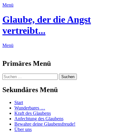
Menü
Glaube, der die Angst
vertreibt...
Menü
Feed
Primäres Menü
Zum
Suchen
Suchen
Inhalt
nach:
springen
Sekundäres Menü
Zum
Start
Inhalt
Wunderbares …
springen
Kraft des Glaubens
Anfechtung des Glaubens
Bewahre deine Glaubensfreude!
Über uns