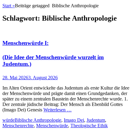
Start
»
Beiträge getagged
Biblische Anthropologie
Schlagwort:
Biblische Anthropologie
Menschenwürde I:
(Die Idee der Menschenwürde wurzelt im
Judentum.)
Posted
28. Mai 2026
3. August 2026
on
Im Alten Orient entwickelte das Judentum als erste Kultur die Idee
der Menschenwürde und prägte damit einen Grundgedanken, der
später zu einem zentralen Baustein der Menschenrechte wurde. 1.
Der zentrale jüdische Beitrag: Der Mensch als Ebenbild Gottes
(Imago Dei) Genesis
Weiterlesen …
Kategorien
Schlagworte
würde
Biblische Anthropologie
,
Imago Dei
,
Judentum
,
Menschenrechte
,
Menschenwürde
,
Theologische Ethik