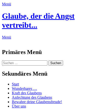
Menü
Glaube, der die Angst
vertreibt...
Menü
Feed
Primäres Menü
Zum
Suchen
Suchen
Inhalt
nach:
springen
Sekundäres Menü
Zum
Start
Inhalt
Wunderbares …
springen
Kraft des Glaubens
Anfechtung des Glaubens
Bewahre deine Glaubensfreude!
Über uns