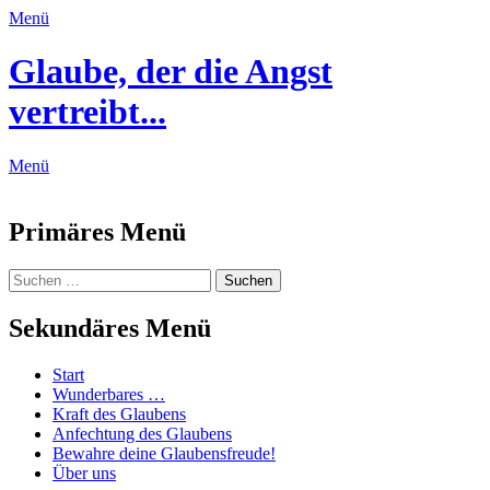
Menü
Glaube, der die Angst
vertreibt...
Menü
Feed
Primäres Menü
Zum
Suchen
Suchen
Inhalt
nach:
springen
Sekundäres Menü
Zum
Start
Inhalt
Wunderbares …
springen
Kraft des Glaubens
Anfechtung des Glaubens
Bewahre deine Glaubensfreude!
Über uns