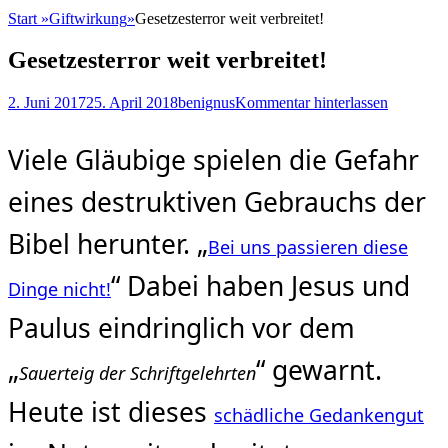
Start
»
Giftwirkung
»
Gesetzesterror weit verbreitet!
Gesetzesterror weit verbreitet!
Posted
Autor
2. Juni 2017
25. April 2018
benignus
Kommentar hinterlassen
on
Viele Gläubige spielen die Gefahr
eines destruktiven Gebrauchs der
Bibel herunter. „
Bei uns passieren diese
“ Dabei haben Jesus und
Dinge nicht!
Paulus eindringlich vor dem
„
“ gewarnt.
Sauerteig der Schriftgelehrten
Heute ist dieses
schädliche Gedankengut