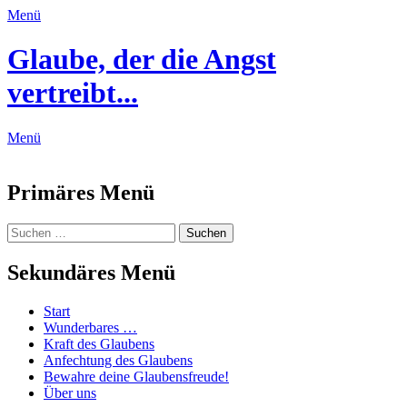
Menü
Glaube, der die Angst
vertreibt...
Menü
Feed
Primäres Menü
Zum
Suchen
Suchen
Inhalt
nach:
springen
Sekundäres Menü
Zum
Start
Inhalt
Wunderbares …
springen
Kraft des Glaubens
Anfechtung des Glaubens
Bewahre deine Glaubensfreude!
Über uns