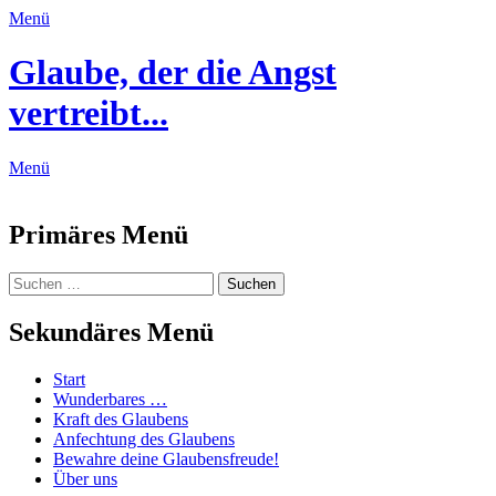
Menü
Glaube, der die Angst
vertreibt...
Menü
Feed
Primäres Menü
Zum
Suchen
Suchen
Inhalt
nach:
springen
Sekundäres Menü
Zum
Start
Inhalt
Wunderbares …
springen
Kraft des Glaubens
Anfechtung des Glaubens
Bewahre deine Glaubensfreude!
Über uns