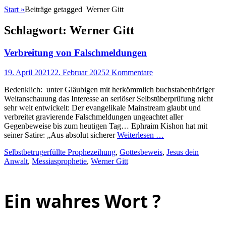
Start
»
Beiträge getagged
Werner Gitt
Schlagwort:
Werner Gitt
Verbreitung von Falschmeldungen
Posted
19. April 2021
22. Februar 2025
2 Kommentare
on
Bedenklich: unter Gläubigen mit herkömmlich buchstabenhöriger
Weltanschauung das Interesse an seriöser Selbstüberprüfung nicht
sehr weit entwickelt: Der evangelikale Mainstream glaubt und
verbreitet gravierende Falschmeldungen ungeachtet aller
Gegenbeweise bis zum heutigen Tag… Ephraim Kishon hat mit
seiner Satire: „Aus absolut sicherer
Weiterlesen …
Kategorien
Schlagworte
Selbstbetrug
erfüllte Prophezeihung
,
Gottesbeweis
,
Jesus dein
Anwalt
,
Messiasprophetie
,
Werner Gitt
Ein wahres Wort ?