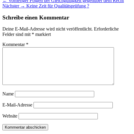
Beitragsnavigation
Vorheriger
← Vorheriger
Folgen der Gleichgültigkeit gegenüber dem Recht
Nächster
Beitrag:
Nächster →
Keine Zeit für Qualitätsprüfung ?
Beitrag:
Schreibe einen Kommentar
Deine E-Mail-Adresse wird nicht veröffentlicht.
Erforderliche
Felder sind mit
*
markiert
Kommentar
*
Name
E-Mail-Adresse
Website