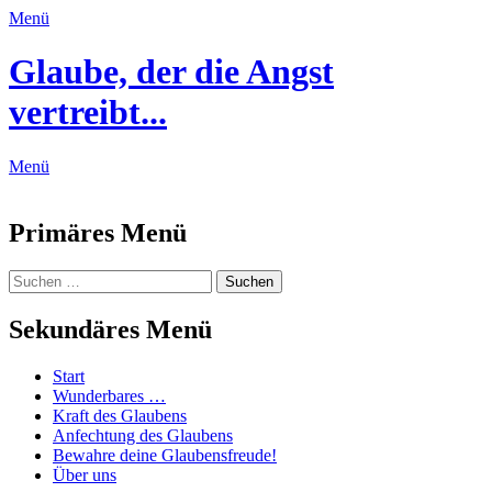
Menü
Glaube, der die Angst
vertreibt...
Menü
Feed
Primäres Menü
Zum
Suchen
Suchen
Inhalt
nach:
springen
Sekundäres Menü
Zum
Start
Inhalt
Wunderbares …
springen
Kraft des Glaubens
Anfechtung des Glaubens
Bewahre deine Glaubensfreude!
Über uns