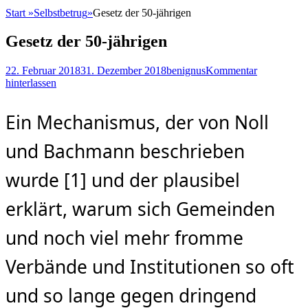
Start
»
Selbstbetrug
»
Gesetz der 50-jährigen
Gesetz der 50-jährigen
Posted
Autor
22. Februar 2018
31. Dezember 2018
benignus
Kommentar
on
hinterlassen
Ein Mechanismus, der von Noll
und Bachmann beschrieben
wurde [1] und der plausibel
erklärt, warum sich Gemeinden
und noch viel mehr fromme
Verbände und Institutionen so oft
und so lange gegen dringend