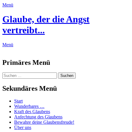
Menü
Glaube, der die Angst
vertreibt...
Menü
Feed
Primäres Menü
Zum
Suchen
Suchen
Inhalt
nach:
springen
Sekundäres Menü
Zum
Start
Inhalt
Wunderbares …
springen
Kraft des Glaubens
Anfechtung des Glaubens
Bewahre deine Glaubensfreude!
Über uns