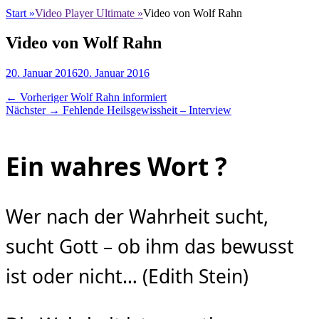
Start
»
Video Player Ultimate
»
Video von Wolf Rahn
Video von Wolf Rahn
Posted
Autor
20. Januar 2016
20. Januar 2016
on
Beitragsnavigation
Vorheriger
← Vorheriger
Wolf Rahn informiert
Nächster
Beitrag:
Nächster →
Fehlende Heilsgewissheit – Interview
Beitrag:
Ein wahres Wort ?
Wer nach der Wahrheit sucht,
sucht Gott – ob ihm das bewusst
ist oder nicht… (Edith Stein)