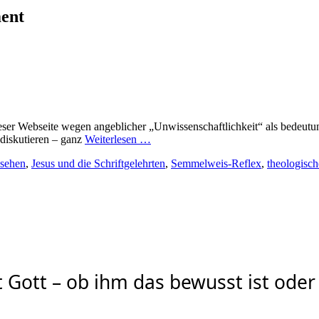
ment
ieser Webseite wegen angeblicher „Unwissenschaftlichkeit“ als bedeutun
 diskutieren – ganz
Weiterlesen …
esehen
,
Jesus und die Schriftgelehrten
,
Semmelweis‑Reflex
,
theologisch
Gott – ob ihm das bewusst ist oder 