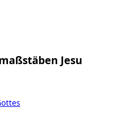
smaßstäben Jesu
Gottes