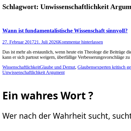
Schlagwort:
Unwissenschaftlichkeit Argu
Wann ist fundamentalistische Wissenschaft sinnvoll?
Posted
27. Februar 2017
21. Juli 2026
Kommentar hinterlassen
on
Das ist mehr als erstaunlich, wenn heute ein Theologe die Beiträge d
kann er sich partout weigern, überfällige Verbesserungsvorschläge zu
Kategorien
Schlagworte
Wissenschaftlichkeit
Glaube und Demut
,
Glaubensexperten kritisch g
Unwissenschaftlichkeit Argument
Ein wahres Wort ?
Wer nach der Wahrheit sucht, sucht 