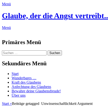
Menü
Glaube, der die Angst vertreibt..
Menü
Feed
Primäres Menü
Zum
Suchen
Suchen
Inhalt
nach:
springen
Sekundäres Menü
Zum
Start
Inhalt
Wunderbares …
springen
Kraft des Glaubens
Anfechtung des Glaubens
Bewahre deine Glaubensfreude!
Über uns
Start
»
Beiträge getagged
Unwissenschaftlichkeit Argument