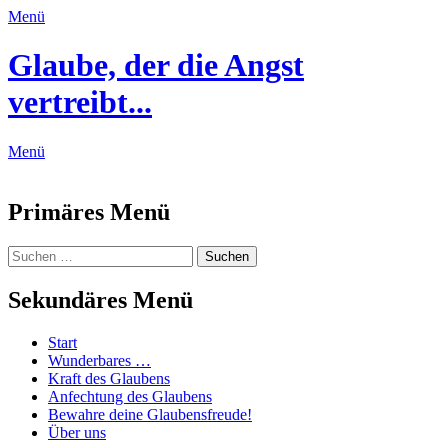
Menü
Glaube, der die Angst
vertreibt...
Menü
Feed
Primäres Menü
Zum
Suchen
Suchen
Inhalt
nach:
springen
Sekundäres Menü
Zum
Start
Inhalt
Wunderbares …
springen
Kraft des Glaubens
Anfechtung des Glaubens
Bewahre deine Glaubensfreude!
Über uns