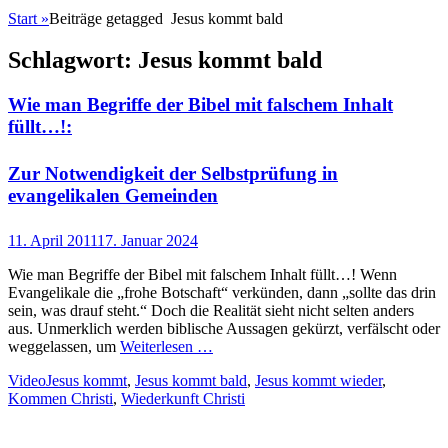
Start
»
Beiträge getagged
Jesus kommt bald
Schlagwort:
Jesus kommt bald
Wie man Begriffe der Bibel mit falschem Inhalt
füllt…!:
Zur Notwendigkeit der Selbstprüfung in
evangelikalen Gemeinden
Posted
11. April 2011
17. Januar 2024
on
Wie man Begriffe der Bibel mit falschem Inhalt füllt…! Wenn
Evangelikale die „frohe Botschaft“ verkünden, dann „sollte das drin
sein, was drauf steht.“ Doch die Realität sieht nicht selten anders
aus. Unmerklich werden biblische Aussagen gekürzt, verfälscht oder
weggelassen, um
Weiterlesen …
Kategorien
Schlagworte
Video
Jesus kommt
,
Jesus kommt bald
,
Jesus kommt wieder
,
Kommen Christi
,
Wiederkunft Christi