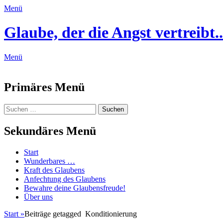
Menü
Glaube, der die Angst vertreibt..
Menü
Feed
Primäres Menü
Zum
Suchen
Suchen
Inhalt
nach:
springen
Sekundäres Menü
Zum
Start
Inhalt
Wunderbares …
springen
Kraft des Glaubens
Anfechtung des Glaubens
Bewahre deine Glaubensfreude!
Über uns
Start
»
Beiträge getagged
Konditionierung