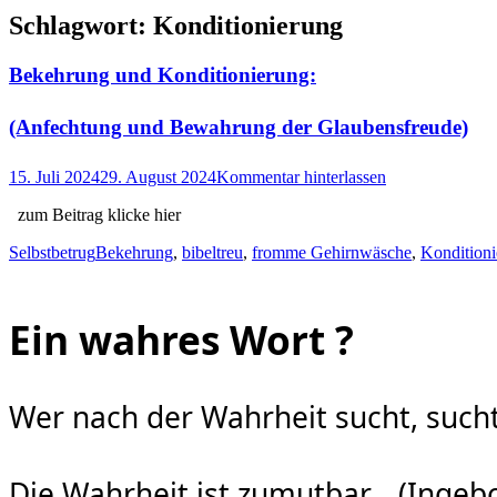
Schlagwort:
Konditionierung
Bekehrung und Konditionierung:
(Anfechtung und Bewahrung der Glaubensfreude)
Posted
15. Juli 2024
29. August 2024
Kommentar hinterlassen
on
zum Beitrag klicke hier
Kategorien
Schlagworte
Selbstbetrug
Bekehrung
,
bibeltreu
,
fromme Gehirnwäsche
,
Kondition
Ein wahres Wort ?
Wer nach der Wahrheit sucht, sucht 
Die Wahrheit ist zumutbar… (Inge