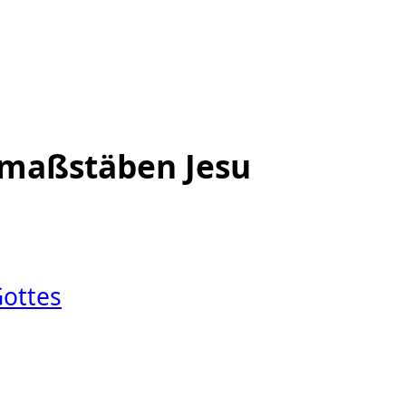
smaßstäben Jesu
Gottes