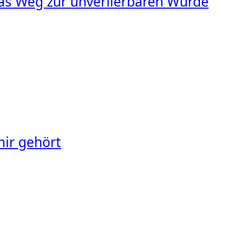
s Weg zur unverlierbaren Würde
mir gehört