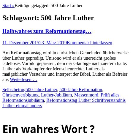
Start
»
Beiträge getagged
500 Jahre Luther
Schlagwort:
500 Jahre Luther
Halbwahres zum Reformationstag…
Posted
11. Dezember 2015
23. März 2019
Kommentar hinterlassen
on
Am Reformationstag wird in christlichen Gemeinden üblicherweise
über Luther gepredigt. Unisono wird er als unerreicht großes
tadelloses Vorbild gepriesen, dem der Gläubige nachzueifern hätte:
Luther als Vorkämpfer der Menschenrechte, Luther als
maßgeblicher Versteher und Interpret der Bibel, Luther als Befreier
aus
Weiterlesen …
Kategorien
Schlagworte
Selbstbetrug
500 Jahre Luther
,
500 Jahre Reformation
,
Christenverfolgung
,
Luther-Jubiläum
,
Massenmord
,
Prüft alles
,
Reformationsjubiläum
,
Reformationstag Luther Schriftverständnis
Luther einmal anders
Ein wahres Wort ?