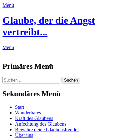
Menü
Glaube, der die Angst
vertreibt...
Menü
Feed
Primäres Menü
Zum
Suchen
Suchen
Inhalt
nach:
springen
Sekundäres Menü
Zum
Start
Inhalt
Wunderbares …
springen
Kraft des Glaubens
Anfechtung des Glaubens
Bewahre deine Glaubensfreude!
Über uns