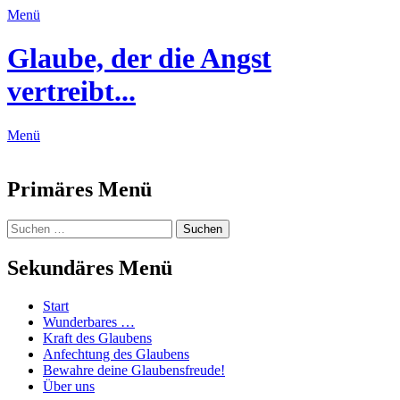
Menü
Glaube, der die Angst
vertreibt...
Menü
Feed
Primäres Menü
Zum
Suchen
Suchen
Inhalt
nach:
springen
Sekundäres Menü
Zum
Start
Inhalt
Wunderbares …
springen
Kraft des Glaubens
Anfechtung des Glaubens
Bewahre deine Glaubensfreude!
Über uns