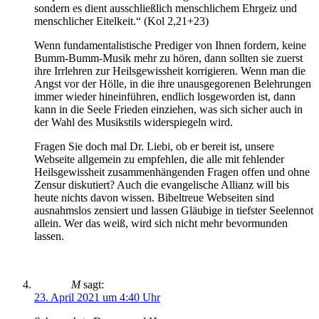
sondern es dient ausschließlich menschlichem Ehrgeiz und
menschlicher Eitelkeit.“ (Kol 2,21+23)
Wenn fundamentalistische Prediger von Ihnen fordern, keine
Bumm-Bumm-Musik mehr zu hören, dann sollten sie zuerst
ihre Irrlehren zur Heilsgewissheit korrigieren. Wenn man die
Angst vor der Hölle, in die ihre unausgegorenen Belehrungen
immer wieder hineinführen, endlich losgeworden ist, dann
kann in die Seele Frieden einziehen, was sich sicher auch in
der Wahl des Musikstils widerspiegeln wird.
Fragen Sie doch mal Dr. Liebi, ob er bereit ist, unsere
Webseite allgemein zu empfehlen, die alle mit fehlender
Heilsgewissheit zusammenhängenden Fragen offen und ohne
Zensur diskutiert? Auch die evangelische Allianz will bis
heute nichts davon wissen. Bibeltreue Webseiten sind
ausnahmslos zensiert und lassen Gläubige in tiefster Seelennot
allein. Wer das weiß, wird sich nicht mehr bevormunden
lassen.
M
sagt:
23. April 2021 um 4:40 Uhr