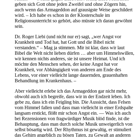
geben sich Gott ohne jeden Zweifel und ohne Zögern hin,
auch wenn das Armageddon auf grausigste Weise geschildert
wird. – Ich habe es schon in der Klosterschule im
Religionsunterricht so gehört, also müsste ich daran gewöhnt
sein.
Dr. Roger Liebi (und nicht nur er) sagt, „wer Angst vor
Krankheit und Tod hat, hat Gott und die Bibel nicht
verstanden.“ – Mag ja stimmen. Mir ist klar, dass wir laut
Bibel die Welt nicht lieben dürfen … aber um Himmelswillen,
wir kennen nichts anderes, sie ist unsere Heimat. Und ich
möchte den Menschen sehen, der keine Angst hat vor
Krankheit, vor Abhängigkeit von anderen am Ende des
Lebens, vor einer vielleicht lange dauernden, grauenhaften
Behandlung im Krankenhaus. –
Aber vielleicht erlebe ich das Armageddon gar nicht mehr,
obwohl auch ich begreife, dass wir in der Endzeit leben. Ich
gebe zu, dass ich ein Feigling bin. Die Aussicht, dass Felsen
vom Himmel fallen und dass man vielleicht in einer Erdspalte
langsam erstickt, flößt mir schon Angst ein. — Was ich auch
bei Rezensionen von fragwürdiger Musik blöd finde, ist die
Behauptung, dass man durch solche Musik unweigerlich von
selbst bösartig wird. Der Rhythmus ist gewaltig, er stimuliert
das Gehirn angeblich zu bösen Taten, zu Gewalt an anderen