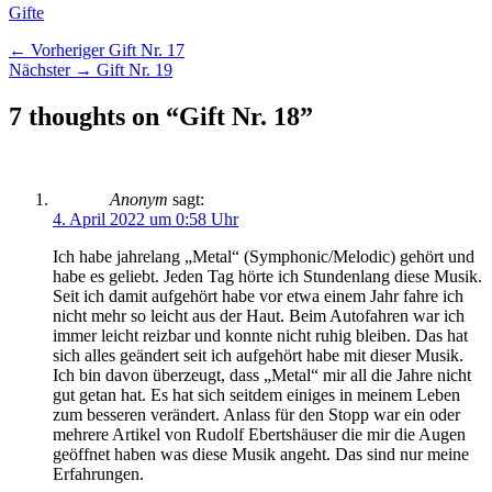
Kategorien
Gifte
Beitragsnavigation
Vorheriger
← Vorheriger
Gift Nr. 17
Nächster
Beitrag:
Nächster →
Gift Nr. 19
Beitrag:
7 thoughts on “Gift Nr. 18”
Anonym
sagt:
4. April 2022 um 0:58 Uhr
Ich habe jahrelang „Metal“ (Symphonic/Melodic) gehört und
habe es geliebt. Jeden Tag hörte ich Stundenlang diese Musik.
Seit ich damit aufgehört habe vor etwa einem Jahr fahre ich
nicht mehr so leicht aus der Haut. Beim Autofahren war ich
immer leicht reizbar und konnte nicht ruhig bleiben. Das hat
sich alles geändert seit ich aufgehört habe mit dieser Musik.
Ich bin davon überzeugt, dass „Metal“ mir all die Jahre nicht
gut getan hat. Es hat sich seitdem einiges in meinem Leben
zum besseren verändert. Anlass für den Stopp war ein oder
mehrere Artikel von Rudolf Ebertshäuser die mir die Augen
geöffnet haben was diese Musik angeht. Das sind nur meine
Erfahrungen.