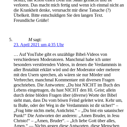
verloren. Das macht mich fertig und wenn ich einmal nicht an
die Krankheit denke, verursacht mir diese Tatsache (?)
Übelkeit. Bitte entschuldigen Sie den langen Text.
Freundliche Grüße!
M
sagt:
23. April 2021 um 4:35 Uhr
… Auf YouTube gibt es unzählige Bibel-Videos von
verschiedenen Moderatoren. Manchmal habe ich unter
besonders verstörenden Videos, in denen die Verdammnis in
aller Brutalität erklärt wird und der Moderator oder mehrere
mit den Usern sprechen, als wären sie nur Mörder und
Verbrecher, manchmal Kommentare mit diversen Fragen
geschrieben. Die Antworten: „Du bist NICHT im Buch des
Lebens eingetragen, du hast NICHT den Hl. Geist; allein
durch deine blöden Fragen über (diverse) Worte der Bibel
sieht man, dass Du vom bösen Feind geleitet wirst. Kehr um,
tu Buße, oder der Weg in die Verdammnis ist dir sicher!“ –
„Frag bitte nichts mehr, Antichrist.“ – „Du bist ein satanischer
Punk!“ Die Antworten der anderen: „Amen Bruder, in Jesu
Christo!“ – „Amen, Bruder“. – „Ich liebe Gott über alles,
Amen.“ — Nichts gegen diese Antworten, diese Menschen