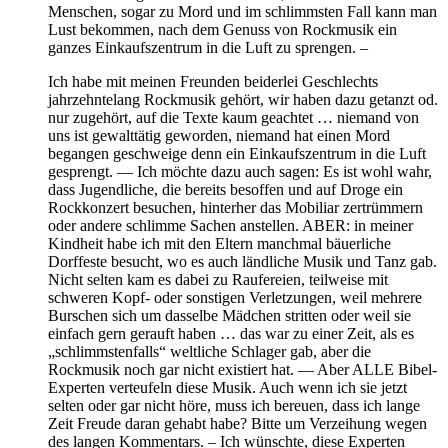
Menschen, sogar zu Mord und im schlimmsten Fall kann man
Lust bekommen, nach dem Genuss von Rockmusik ein
ganzes Einkaufszentrum in die Luft zu sprengen. –
Ich habe mit meinen Freunden beiderlei Geschlechts
jahrzehntelang Rockmusik gehört, wir haben dazu getanzt od.
nur zugehört, auf die Texte kaum geachtet … niemand von
uns ist gewalttätig geworden, niemand hat einen Mord
begangen geschweige denn ein Einkaufszentrum in die Luft
gesprengt. — Ich möchte dazu auch sagen: Es ist wohl wahr,
dass Jugendliche, die bereits besoffen und auf Droge ein
Rockkonzert besuchen, hinterher das Mobiliar zertrümmern
oder andere schlimme Sachen anstellen. ABER: in meiner
Kindheit habe ich mit den Eltern manchmal bäuerliche
Dorffeste besucht, wo es auch ländliche Musik und Tanz gab.
Nicht selten kam es dabei zu Raufereien, teilweise mit
schweren Kopf- oder sonstigen Verletzungen, weil mehrere
Burschen sich um dasselbe Mädchen stritten oder weil sie
einfach gern gerauft haben … das war zu einer Zeit, als es
„schlimmstenfalls“ weltliche Schlager gab, aber die
Rockmusik noch gar nicht existiert hat. — Aber ALLE Bibel-
Experten verteufeln diese Musik. Auch wenn ich sie jetzt
selten oder gar nicht höre, muss ich bereuen, dass ich lange
Zeit Freude daran gehabt habe? Bitte um Verzeihung wegen
des langen Kommentars. – Ich wünschte, diese Experten