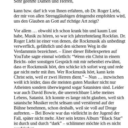
Sehr geehrte Damen und Herren,
kann bzw. darf ich von Ihnen erfahren, ob Dr. Roger Liebi,
der mir von allen Strenggläubigen dringendst empfohlen wird,
uns den Glauben an Gott auf richtige Art zeigt?
Vor allem … obwohl ich schon krank bin und kaum Lust
habe, Musik zu hören, so war ich jahrzehntelang Rockfan. Dr.
Roger Liebi ist einer von denen, die Rockmusik als unbedingt
verwerflich, gefährlich und den sicheren Weg in die
Verdammnis bezeichnet. – Einer dieser Bibelexperten auf
YouTube sagte einmal wörtlich: “Wenn ein Christ in einem
Beicht- oder sonstigen Gespräch mit mir nebenbei erwähnt,
dass er Rockmusik hört, den schicke ich sofort weg und rede
gar nicht mehr mit ihm. Wer Rockmusik hört, kann kein
Christ sein, weil er zwei Herren dient.” – Nun … inzwischen
weiß ich leider, dass die meisten guten Musiker nicht nur
Atheisten sondern überwiegend sogar Satanisten sind. Leider
war auch David Bowie, die unerreichbare Liebe meines
Lebens, Satanist. Ich konnte es lange nicht glauben, weil sich
satanische Musiker recht seltsam und verstörend auf der
Bühne benehmen, schon deshalb, weil sie voll auf Droge
auftreten. – Bei Bowie war das vielleicht in der Jugend der
Fall, später nicht mehr. Aber sein letztes Album “Black Star”
ist durch und durch “dark” – schlimmer möchte ich es nicht