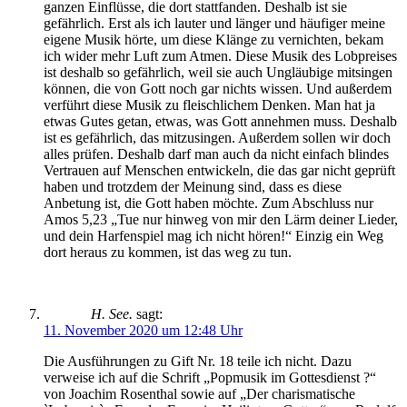
ganzen Einflüsse, die dort stattfanden. Deshalb ist sie
gefährlich. Erst als ich lauter und länger und häufiger meine
eigene Musik hörte, um diese Klänge zu vernichten, bekam
ich wider mehr Luft zum Atmen. Diese Musik des Lobpreises
ist deshalb so gefährlich, weil sie auch Ungläubige mitsingen
können, die von Gott noch gar nichts wissen. Und außerdem
verführt diese Musik zu fleischlichem Denken. Man hat ja
etwas Gutes getan, etwas, was Gott annehmen muss. Deshalb
ist es gefährlich, das mitzusingen. Außerdem sollen wir doch
alles prüfen. Deshalb darf man auch da nicht einfach blindes
Vertrauen auf Menschen entwickeln, die das gar nicht geprüft
haben und trotzdem der Meinung sind, dass es diese
Anbetung ist, die Gott haben möchte. Zum Abschluss nur
Amos 5,23 „Tue nur hinweg von mir den Lärm deiner Lieder,
und dein Harfenspiel mag ich nicht hören!“ Einzig ein Weg
dort heraus zu kommen, ist das weg zu tun.
H. See.
sagt:
11. November 2020 um 12:48 Uhr
Die Ausführungen zu Gift Nr. 18 teile ich nicht. Dazu
verweise ich auf die Schrift „Popmusik im Gottesdienst ?“
von Joachim Rosenthal sowie auf „Der charismatische