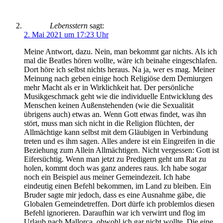
Lebensstern
sagt:
2. Mai 2021 um 17:23 Uhr
Meine Antwort, dazu. Nein, man bekommt gar nichts. Als ich
mal die Beatles hören wollte, wäre ich beinahe eingeschlafen.
Dort höre ich selbst nichts heraus. Na ja, wer es mag. Meiner
Meinung nach geben einige hoch Religiöse dem Demiurgen
mehr Macht als er in Wirklichkeit hat. Der persönliche
Musikgeschmack geht wie die individuelle Entwicklung des
Menschen keinen Außenstehenden (wie die Sexualität
übrigens auch) etwas an. Wenn Gott etwas findet, was ihn
stört, muss man sich nicht in die Religion flüchten, der
Allmächtige kann selbst mit dem Gläubigen in Verbindung
treten und es ihm sagen. Alles andere ist ein Eingreifen in die
Beziehung zum Allein Allmächtigen. Nicht vergessen: Gott ist
Eifersüchtig. Wenn man jetzt zu Predigern geht um Rat zu
holen, kommt doch was ganz anderes raus. Ich habe sogar
noch ein Beispiel aus meiner Gemeindezeit. Ich habe
eindeutig einen Befehl bekommen, im Land zu bleiben. Ein
Bruder sagte mir jedoch, dass es eine Ausnahme gäbe, die
Globalen Gemeindetreffen. Dort dürfe ich problemlos diesen
Befehl ignorieren. Daraufhin war ich verwirrt und flog im
Urlaub nach Mallorca, obwohl ich gar nicht wollte. Die eine