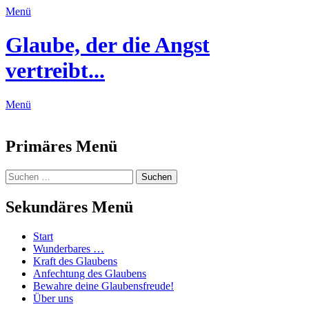
Menü
Glaube, der die Angst
vertreibt...
Menü
Feed
Primäres Menü
Zum
Suchen
Suchen
Inhalt
nach:
springen
Sekundäres Menü
Zum
Start
Inhalt
Wunderbares …
springen
Kraft des Glaubens
Anfechtung des Glaubens
Bewahre deine Glaubensfreude!
Über uns