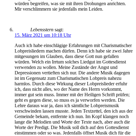
würden begreifen, was sie mit ihren Drohungen anrichten.
Mir verschlimmern sie jedenfalls mein Leiden.
Lebensstern
sagt:
15. März 2021 um 10:18 Uhr
Auch ich habe einschlägige Erfahrungen mit Charismatischer
Lobpreisliedern machen dürfen. Denn ich habe sie zwei Jahre
mitgesungen im Glauben, dass diese Gott nun gefallen
würden. Welch ein Irrtum solches Liedgut im Gottesdienst
verwenden zu wollen. Meine Zustände der Angst und
Depressionen vertieften sich nur. Die andere Musik dagegen
ist im Gegensatz zum Charismatischen Lobpreis nahezu
harmlos. Durch diese Wirkung dieser Lobpreislieder erfuhr
ich, dass nicht alles, wo der Name des Herrn vorkommt,
immer gut sein muss. Immer mit der Heiligen Schrift prüfen;
geht es gegen diese, so muss es ja verworfen werden. Die
Lehre daraus war ja, dass ich sämtliche Lobpreismusik
verschwinden lassen musste. Jeden Textzettel, den ich aus der
Gemeinde bekam, entfernte ich nun. Im Kopf klangen noch
lange die Melodien und Worte der Texte nach, aber auch die
Worte der Predigt. Die Musik soll dich auf den Gottesdienst
einstimmen oder so was. Jedenfalls öffnet Musik dich für die