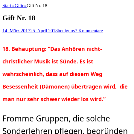
Start
»
Gifte
»
Gift Nr. 18
Gift Nr. 18
Posted
Autor
14. März 2017
25. April 2018
benignus
7 Kommentare
on
18. Behauptung: “Das Anhören nicht-
christlicher Musik ist Sünde. Es ist
wahrscheinlich, dass auf diesem Weg
Besessenheit (Dämonen) übertragen wird, die
man nur sehr schwer wieder los wird.”
Fromme Gruppen, die solche
Sonderlehren pflegen, begründen