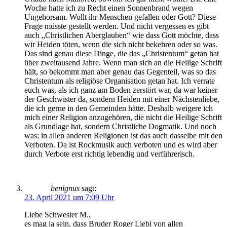
Woche hatte ich zu Recht einen Sonnenbrand wegen
Ungehorsam. Wollt ihr Menschen gefallen oder Gott? Diese
Frage müsste gestellt werden. Und nicht vergessen es gibt
auch „Christlichen Aberglauben“ wie dass Gott möchte, dass
wir Heiden töten, wenn die sich nicht bekehren oder so was.
Das sind genau diese Dinge, die das „Christentum“ getan hat
über zweitausend Jahre. Wenn man sich an die Heilige Schrift
hält, so bekommt man aber genau das Gegenteil, was so das
Christentum als religiöse Organisation getan hat. Ich verrate
euch was, als ich ganz am Boden zerstört war, da war keiner
der Geschwister da, sondern Heiden mit einer Nächstenliebe,
die ich gerne in den Gemeinden hätte. Deshalb weigere ich
mich einer Religion anzugehören, die nicht die Heilige Schrift
als Grundlage hat, sondern Christliche Dogmatik. Und noch
was: in allen anderen Religionen ist das auch dasselbe mit den
Verboten. Da ist Rockmusik auch verboten und es wird aber
durch Verbote erst richtig lebendig und verführerisch.
benignus
sagt:
23. April 2021 um 7:09 Uhr
Liebe Schwester M.,
es mag ja sein, dass Bruder Roger Liebi von allen