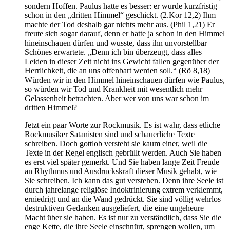
sondern Hoffen. Paulus hatte es besser: er wurde kurzfristig
schon in den „dritten Himmel“ geschickt. (2.Kor 12,2) Ihm
machte der Tod deshalb gar nichts mehr aus. (Phil 1,21) Er
freute sich sogar darauf, denn er hatte ja schon in den Himmel
hineinschauen dürfen und wusste, dass ihn unvorstellbar
Schönes erwartete. „Denn ich bin überzeugt, dass alles
Leiden in dieser Zeit nicht ins Gewicht fallen gegenüber der
Herrlichkeit, die an uns offenbart werden soll.“ (Rö 8,18)
Würden wir in den Himmel hineinschauen dürfen wie Paulus,
so würden wir Tod und Krankheit mit wesentlich mehr
Gelassenheit betrachten. Aber wer von uns war schon im
dritten Himmel?
Jetzt ein paar Worte zur Rockmusik. Es ist wahr, dass etliche
Rockmusiker Satanisten sind und schauerliche Texte
schreiben. Doch gottlob versteht sie kaum einer, weil die
Texte in der Regel englisch gebrüllt werden. Auch Sie haben
es erst viel später gemerkt. Und Sie haben lange Zeit Freude
an Rhythmus und Ausdruckskraft dieser Musik gehabt, wie
Sie schreiben. Ich kann das gut verstehen. Denn ihre Seele ist
durch jahrelange religiöse Indoktrinierung extrem verklemmt,
erniedrigt und an die Wand gedrückt. Sie sind völlig wehrlos
destruktiven Gedanken ausgeliefert, die eine ungeheure
Macht über sie haben. Es ist nur zu verständlich, dass Sie die
enge Kette, die ihre Seele einschnürt, sprengen wollen, um