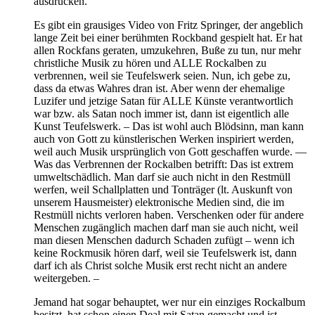
ausdrücken.
Es gibt ein grausiges Video von Fritz Springer, der angeblich
lange Zeit bei einer berühmten Rockband gespielt hat. Er hat
allen Rockfans geraten, umzukehren, Buße zu tun, nur mehr
christliche Musik zu hören und ALLE Rockalben zu
verbrennen, weil sie Teufelswerk seien. Nun, ich gebe zu,
dass da etwas Wahres dran ist. Aber wenn der ehemalige
Luzifer und jetzige Satan für ALLE Künste verantwortlich
war bzw. als Satan noch immer ist, dann ist eigentlich alle
Kunst Teufelswerk. – Das ist wohl auch Blödsinn, man kann
auch von Gott zu künstlerischen Werken inspiriert werden,
weil auch Musik ursprünglich von Gott geschaffen wurde. —
Was das Verbrennen der Rockalben betrifft: Das ist extrem
umweltschädlich. Man darf sie auch nicht in den Restmüll
werfen, weil Schallplatten und Tonträger (lt. Auskunft von
unserem Hausmeister) elektronische Medien sind, die im
Restmüll nichts verloren haben. Verschenken oder für andere
Menschen zugänglich machen darf man sie auch nicht, weil
man diesen Menschen dadurch Schaden zufügt – wenn ich
keine Rockmusik hören darf, weil sie Teufelswerk ist, dann
darf ich als Christ solche Musik erst recht nicht an andere
weitergeben. –
Jemand hat sogar behauptet, wer nur ein einziges Rockalbum
besitzt, hat schon einen Deal mit Satan gemacht und ist