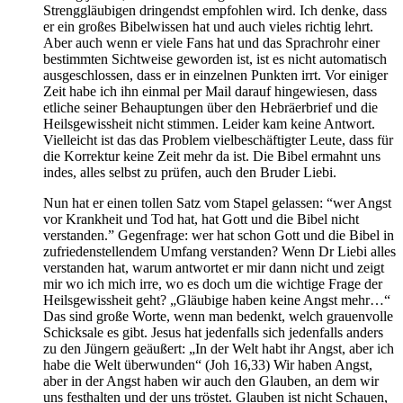
Strenggläubigen dringendst empfohlen wird. Ich denke, dass
er ein großes Bibelwissen hat und auch vieles richtig lehrt.
Aber auch wenn er viele Fans hat und das Sprachrohr einer
bestimmten Sichtweise geworden ist, ist es nicht automatisch
ausgeschlossen, dass er in einzelnen Punkten irrt. Vor einiger
Zeit habe ich ihn einmal per Mail darauf hingewiesen, dass
etliche seiner Behauptungen über den Hebräerbrief und die
Heilsgewissheit nicht stimmen. Leider kam keine Antwort.
Vielleicht ist das das Problem vielbeschäftigter Leute, dass für
die Korrektur keine Zeit mehr da ist. Die Bibel ermahnt uns
indes, alles selbst zu prüfen, auch den Bruder Liebi.
Nun hat er einen tollen Satz vom Stapel gelassen: “wer Angst
vor Krankheit und Tod hat, hat Gott und die Bibel nicht
verstanden.” Gegenfrage: wer hat schon Gott und die Bibel in
zufriedenstellendem Umfang verstanden? Wenn Dr Liebi alles
verstanden hat, warum antwortet er mir dann nicht und zeigt
mir wo ich mich irre, wo es doch um die wichtige Frage der
Heilsgewissheit geht? „Gläubige haben keine Angst mehr…“
Das sind große Worte, wenn man bedenkt, welch grauenvolle
Schicksale es gibt. Jesus hat jedenfalls sich jedenfalls anders
zu den Jüngern geäußert: „In der Welt habt ihr Angst, aber ich
habe die Welt überwunden“ (Joh 16,33) Wir haben Angst,
aber in der Angst haben wir auch den Glauben, an dem wir
uns festhalten und der uns tröstet. Glauben ist nicht Schauen,