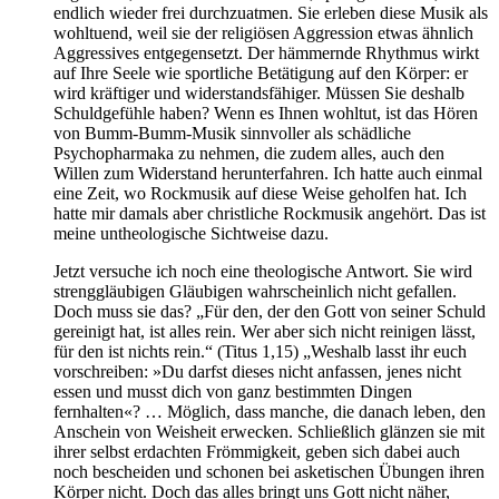
endlich wieder frei durchzuatmen. Sie erleben diese Musik als
wohltuend, weil sie der religiösen Aggression etwas ähnlich
Aggressives entgegensetzt. Der hämmernde Rhythmus wirkt
auf Ihre Seele wie sportliche Betätigung auf den Körper: er
wird kräftiger und widerstandsfähiger. Müssen Sie deshalb
Schuldgefühle haben? Wenn es Ihnen wohltut, ist das Hören
von Bumm-Bumm-Musik sinnvoller als schädliche
Psychopharmaka zu nehmen, die zudem alles, auch den
Willen zum Widerstand herunterfahren. Ich hatte auch einmal
eine Zeit, wo Rockmusik auf diese Weise geholfen hat. Ich
hatte mir damals aber christliche Rockmusik angehört. Das ist
meine untheologische Sichtweise dazu.
Jetzt versuche ich noch eine theologische Antwort. Sie wird
strenggläubigen Gläubigen wahrscheinlich nicht gefallen.
Doch muss sie das? „Für den, der den Gott von seiner Schuld
gereinigt hat, ist alles rein. Wer aber sich nicht reinigen lässt,
für den ist nichts rein.“ (Titus 1,15) „Weshalb lasst ihr euch
vorschreiben: »Du darfst dieses nicht anfassen, jenes nicht
essen und musst dich von ganz bestimmten Dingen
fernhalten«? … Möglich, dass manche, die danach leben, den
Anschein von Weisheit erwecken. Schließlich glänzen sie mit
ihrer selbst erdachten Frömmigkeit, geben sich dabei auch
noch bescheiden und schonen bei asketischen Übungen ihren
Körper nicht. Doch das alles bringt uns Gott nicht näher,