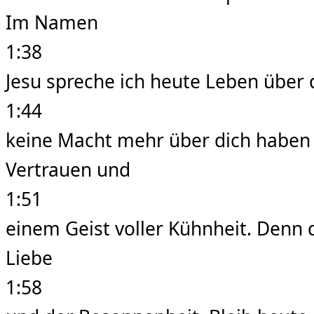
Im Namen
1:38
Jesu spreche ich heute Leben über 
1:44
keine Macht mehr über dich haben w
Vertrauen und
1:51
einem Geist voller Kühnheit. Denn d
Liebe
1:58