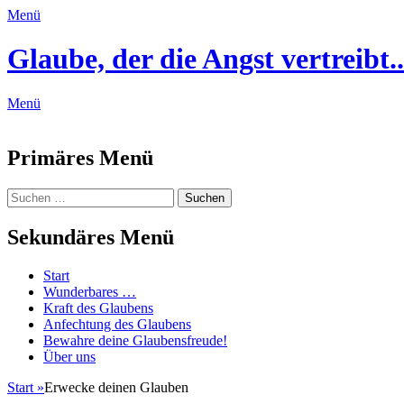
Menü
Glaube, der die Angst vertreibt..
Menü
Feed
Primäres Menü
Zum
Suchen
Suchen
Inhalt
nach:
springen
Sekundäres Menü
Zum
Start
Inhalt
Wunderbares …
springen
Kraft des Glaubens
Anfechtung des Glaubens
Bewahre deine Glaubensfreude!
Über uns
Start
»
Erwecke deinen Glauben