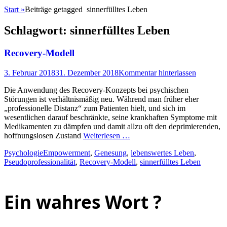
Start
»
Beiträge getagged
sinnerfülltes Leben
Schlagwort:
sinnerfülltes Leben
Recovery-Modell
Posted
3. Februar 2018
31. Dezember 2018
Kommentar hinterlassen
on
Die Anwendung des Recovery-Konzepts bei psychischen
Störungen ist verhältnismäßig neu. Während man früher eher
„professionelle Distanz“ zum Patienten hielt, und sich im
wesentlichen darauf beschränkte, seine krankhaften Symptome mit
Medikamenten zu dämpfen und damit allzu oft den deprimierenden,
hoffnungslosen Zustand
Weiterlesen …
Kategorien
Schlagworte
Psychologie
Empowerment
,
Genesung
,
lebenswertes Leben
,
Pseudoprofessionalität
,
Recovery-Modell
,
sinnerfülltes Leben
Ein wahres Wort ?