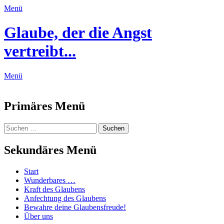
Menü
Glaube, der die Angst
vertreibt...
Menü
Feed
Primäres Menü
Zum
Suchen
Suchen
Inhalt
nach:
springen
Sekundäres Menü
Zum
Start
Inhalt
Wunderbares …
springen
Kraft des Glaubens
Anfechtung des Glaubens
Bewahre deine Glaubensfreude!
Über uns