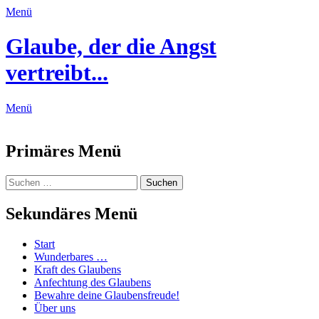
Menü
Glaube, der die Angst
vertreibt...
Menü
Feed
Primäres Menü
Zum
Suchen
Suchen
Inhalt
nach:
springen
Sekundäres Menü
Zum
Start
Inhalt
Wunderbares …
springen
Kraft des Glaubens
Anfechtung des Glaubens
Bewahre deine Glaubensfreude!
Über uns