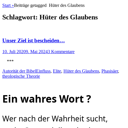
Start
»
Beiträge getagged
Hüter des Glaubens
Schlagwort:
Hüter des Glaubens
Unser Ziel ist bescheiden…
Posted
10. Juli 2020
9. Mai 2024
3 Kommentare
on
***
Kategorien
Schlagworte
Autorität der Bibel
Einfluss
,
Elite
,
Hüter des Glaubens
,
Phasisäer
,
theologische Theorie
Ein wahres Wort ?
Wer nach der Wahrheit sucht,