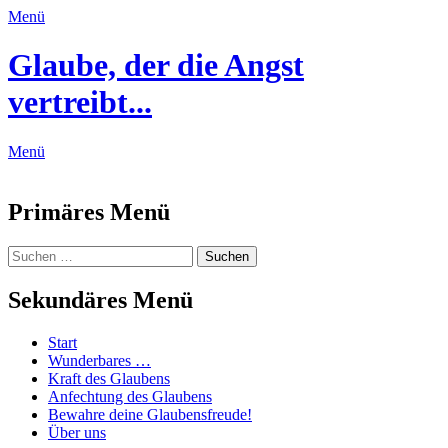
Menü
Glaube, der die Angst
vertreibt...
Menü
Feed
Primäres Menü
Zum
Suchen
Suchen
Inhalt
nach:
springen
Sekundäres Menü
Zum
Start
Inhalt
Wunderbares …
springen
Kraft des Glaubens
Anfechtung des Glaubens
Bewahre deine Glaubensfreude!
Über uns