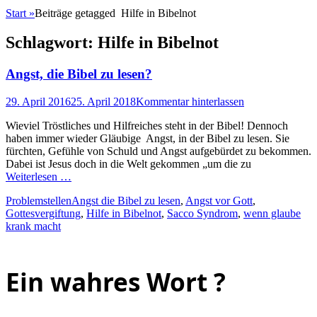
Start
»
Beiträge getagged
Hilfe in Bibelnot
Schlagwort:
Hilfe in Bibelnot
Angst, die Bibel zu lesen?
Posted
29. April 2016
25. April 2018
Kommentar hinterlassen
on
Wieviel Tröstliches und Hilfreiches steht in der Bibel! Dennoch
haben immer wieder Gläubige Angst, in der Bibel zu lesen. Sie
fürchten, Gefühle von Schuld und Angst aufgebürdet zu bekommen.
Dabei ist Jesus doch in die Welt gekommen „um die zu
Weiterlesen …
Kategorien
Schlagworte
Problemstellen
Angst die Bibel zu lesen
,
Angst vor Gott
,
Gottesvergiftung
,
Hilfe in Bibelnot
,
Sacco Syndrom
,
wenn glaube
krank macht
Ein wahres Wort ?