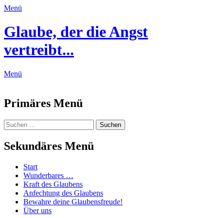
Menü
Glaube, der die Angst
vertreibt...
Menü
Feed
Primäres Menü
Zum
Suchen
Suchen
Inhalt
nach:
springen
Sekundäres Menü
Zum
Start
Inhalt
Wunderbares …
springen
Kraft des Glaubens
Anfechtung des Glaubens
Bewahre deine Glaubensfreude!
Über uns