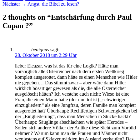
Nächster
Beitrag:
Nächster →
Angst, die Bibel zu lesen?
Beitrag:
2 thoughts on “Entschärfung durch Paul
Copan ?”
benignus
sagt:
28. Oktober 2018 um 2:29 Uhr
lieber Eleazar, was ist das für eine Logik? Hätte man
vorsorglich alle Österreicher nach dem ersten Weltkrieg
komplett ausgerottet, dann hätte es einen Menschen wie Hitler
nie gegeben… Das stimmt zwar – aber wäre dann Hitler
wirklich bösartiger gewesen als die, die alle Österreicher
ausgelöscht hätten? Ich verstehe auch nicht: Wieso ist eine
Frau, die einen Mann hatte (der nun tot ist) „schwieriger
einzugliedern“ als eine Jungfrau, deren Familie man komplett
ausgerottet hat? Überhaupt: Rechtfertigen Schwierigkeiten bei
der „Eingliederung“, dass man Menschen in Stücke hackt?
Überhaupt: Säuglinge abschlachten wie später Herodes –
Sollen sich andere Völker der Antike diese Sicht zum Vorbild
nehmen? Warum kann man die Frauen und Männer nicht
wenigstens auf Sklavenmärkten im Ausland verkaufen? Das