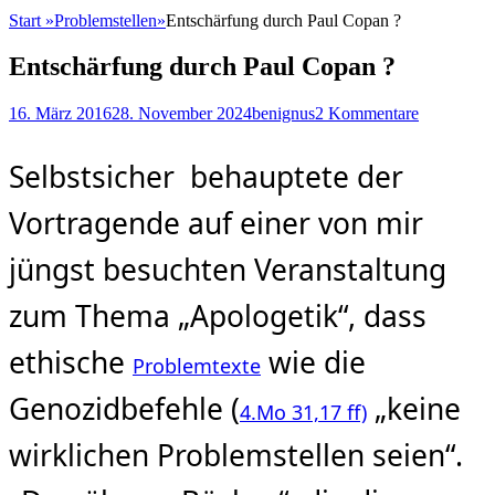
Start
»
Problemstellen
»
Entschärfung durch Paul Copan ?
Entschärfung durch Paul Copan ?
Posted
Autor
16. März 2016
28. November 2024
benignus
2 Kommentare
on
Selbstsicher behauptete der
Vortragende auf einer von mir
jüngst besuchten Veranstaltung
zum Thema „Apologetik“, dass
ethische
wie die
Problemtexte
Genozidbefehle (
„keine
4.Mo 31,17 ff)
wirklichen Problemstellen seien“.