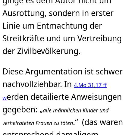
ginge es dem Autor nicht um
Ausrottung, sondern in erster
Linie um Entmachtung der
Streitkräfte und um Vertreibung
der Zivilbevölkerung.
Diese Argumentation ist schwer
nachvollziehbar. In
4.Mo 31,17 ff
erden detailierte Anweisungen
w
gegeben: „
alle männlichen Kinder und
.“ (das waren
verheirateten Frauen zu töten
entsprechend damaligem