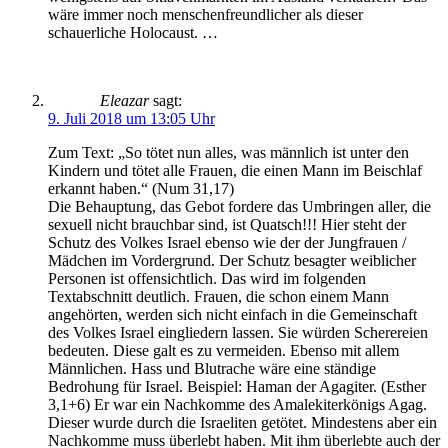
wäre immer noch menschenfreundlicher als dieser
schauerliche Holocaust. …
Eleazar
sagt:
9. Juli 2018 um 13:05 Uhr
Zum Text: „So tötet nun alles, was männlich ist unter den
Kindern und tötet alle Frauen, die einen Mann im Beischlaf
erkannt haben.“ (Num 31,17)
Die Behauptung, das Gebot fordere das Umbringen aller, die
sexuell nicht brauchbar sind, ist Quatsch!!! Hier steht der
Schutz des Volkes Israel ebenso wie der der Jungfrauen /
Mädchen im Vordergrund. Der Schutz besagter weiblicher
Personen ist offensichtlich. Das wird im folgenden
Textabschnitt deutlich. Frauen, die schon einem Mann
angehörten, werden sich nicht einfach in die Gemeinschaft
des Volkes Israel eingliedern lassen. Sie würden Scherereien
bedeuten. Diese galt es zu vermeiden. Ebenso mit allem
Männlichen. Hass und Blutrache wäre eine ständige
Bedrohung für Israel. Beispiel: Haman der Agagiter. (Esther
3,1+6) Er war ein Nachkomme des Amalekiterkönigs Agag.
Dieser wurde durch die Israeliten getötet. Mindestens aber ein
Nachkomme muss überlebt haben. Mit ihm überlebte auch der