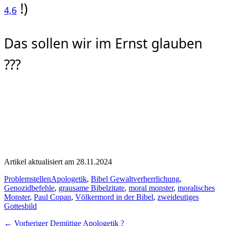
!)
4,6
Das sollen wir im Ernst glauben
???
Artikel aktualisiert am 28.11.2024
Kategorien
Schlagworte
Problemstellen
Apologetik
,
Bibel Gewaltverherrlichung
,
Genozidbefehle
,
grausame Bibelzitate
,
moral monster
,
moralisches
Monster
,
Paul Copan
,
Völkermord in der Bibel
,
zweideutiges
Gottesbild
Beitragsnavigation
Vorheriger
← Vorheriger
Demütige Apologetik ?