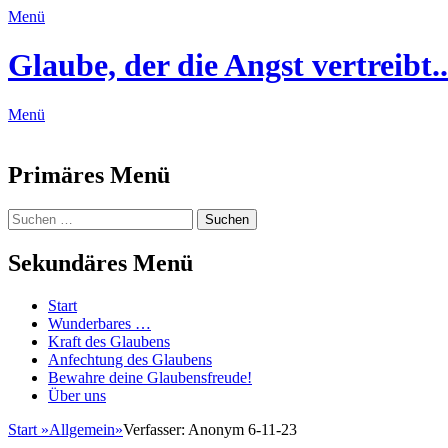
Menü
Glaube, der die Angst vertreibt..
Menü
Feed
Primäres Menü
Zum
Suchen
Suchen
Inhalt
nach:
springen
Sekundäres Menü
Zum
Start
Inhalt
Wunderbares …
springen
Kraft des Glaubens
Anfechtung des Glaubens
Bewahre deine Glaubensfreude!
Über uns
Start
»
Allgemein
»
Verfasser: Anonym 6-11-23