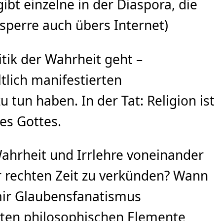
ibt einzelne in der Diaspora, die
perre auch übers Internet)
itik der Wahrheit geht –
ltlich manifestierten
 tun haben. In der Tat: Religion ist
es Gottes.
Wahrheit und Irrlehre voneinander
r rechten Zeit zu verkünden? Wann
t mir Glaubensfanatismus
igsten philosophischen Elemente