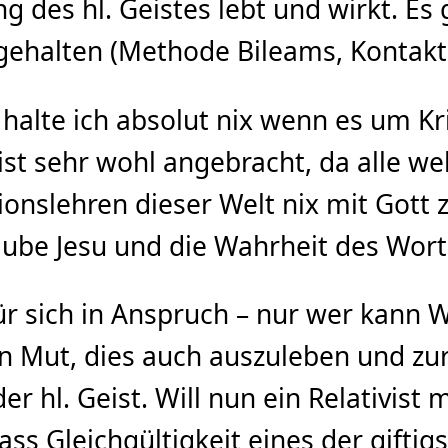
 des hl. Geistes lebt und wirkt. Es g
ehalten (Methode Bileams, Kontakts
n halte ich absolut nix wenn es um Kr
ist sehr wohl angebracht, da alle we
nslehren dieser Welt nix mit Gott zu
laube Jesu und die Wahrheit des Wort
für sich in Anspruch – nur wer kann 
n Mut, dies auch auszuleben und zu
 der hl. Geist. Will nun ein Relativis
ass Gleichgültigkeit eines der gift