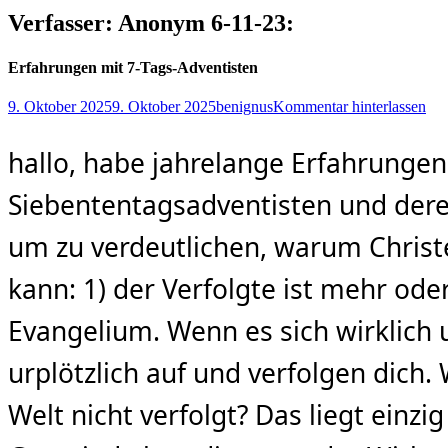
Verfasser: Anonym 6-11-23:
Erfahrungen mit 7-Tags-Adventisten
Posted
Autor
9. Oktober 2025
9. Oktober 2025
benignus
Kommentar hinterlassen
on
hallo, habe jahrelange Erfahrungen
Siebententagsadventisten und deren
um zu verdeutlichen, warum Chri
kann: 1) der Verfolgte ist mehr od
Evangelium. Wenn es sich wirklich
urplötzlich auf und verfolgen dich. 
Welt nicht verfolgt? Das liegt einzi