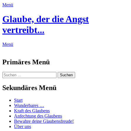
Menü
Glaube, der die Angst
vertreibt...
Menü
Feed
Primäres Menü
Zum
Suchen
Suchen
Inhalt
nach:
springen
Sekundäres Menü
Zum
Start
Inhalt
Wunderbares …
springen
Kraft des Glaubens
Anfechtung des Glaubens
Bewahre deine Glaubensfreude!
Über uns