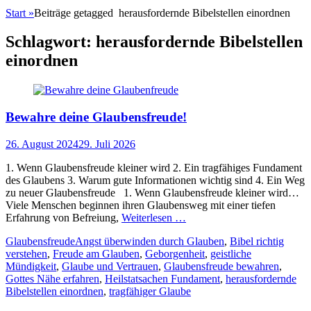
Start
»
Beiträge getagged
herausfordernde Bibelstellen einordnen
Schlagwort:
herausfordernde Bibelstellen
einordnen
Bewahre deine Glaubensfreude!
Posted
26. August 2024
29. Juli 2026
on
1. Wenn Glaubensfreude kleiner wird 2. Ein tragfähiges Fundament
des Glaubens 3. Warum gute Informationen wichtig sind 4. Ein Weg
zu neuer Glaubensfreude 1. Wenn Glaubensfreude kleiner wird…
Viele Menschen beginnen ihren Glaubensweg mit einer tiefen
Erfahrung von Befreiung,
Weiterlesen …
Kategorien
Schlagworte
Glaubensfreude
Angst überwinden durch Glauben
,
Bibel richtig
verstehen
,
Freude am Glauben
,
Geborgenheit
,
geistliche
Mündigkeit
,
Glaube und Vertrauen
,
Glaubensfreude bewahren
,
Gottes Nähe erfahren
,
Heilstatsachen Fundament
,
herausfordernde
Bibelstellen einordnen
,
tragfähiger Glaube