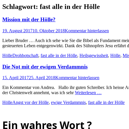
Schlagwort:
fast alle in der Hölle
Mission mit der Hölle?
Posted
19. August 2017
10. Oktober 2018
Kommentar hinterlassen
on
Lieber Bruder … Auch ich sehe wie Sie die Bibel als Fundament meine
gesteuerten Leben entgegenwirkt. Dank des Sühnopfers Jesu erfährt 
Kategorien
Schlagworte
Hölle
Drohbotschaft
,
fast alle in der Hölle
,
Heilsgewissheit
,
Hölle
,
Mis
Die Not mit der ewigen Verdammnis
Posted
15. April 2017
25. April 2018
Kommentar hinterlassen
on
Ein Kommentar von Andrea. Hallo ihr guten Schreiber. Ich heisse And
der Christenwelt annehmt, was ich sehr
Weiterlesen …
Kategorien
Schlagworte
Hölle
Angst vor der Hölle
,
ewige Verdammnis
,
fast alle in der Hölle
Ein wahres Wort ?