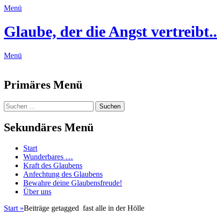
Menü
Glaube, der die Angst vertreibt..
Menü
Feed
Primäres Menü
Zum
Suchen
Suchen
Inhalt
nach:
springen
Sekundäres Menü
Zum
Start
Inhalt
Wunderbares …
springen
Kraft des Glaubens
Anfechtung des Glaubens
Bewahre deine Glaubensfreude!
Über uns
Start
»
Beiträge getagged
fast alle in der Hölle